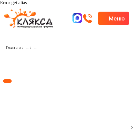
Error get alias
Меню
Меню
Главная
...
...
/
/