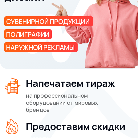
Цифровая печать
Сувениры
Печать на текстиле
Широкоформатная печать
Наши работы
Блог
Контакты
Клиентам
Требования к макетам
Политика конфиденциальности
Реквизиты
Печать на текстиле
Способы печати