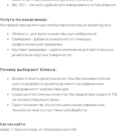
Вес: 190 г – легкая и удобная для повседневного использования.
Услуги по нанесению:
Мы предлагаем различные способы персонализации вашей кружки:
УФ печать – для ярких и качественных изображений.
Гравировка – добавьте уникальности с помощью
профессиональной гравировки.
Круговая гравировка – идеальное решение для оригинальных
дизайнов на округлых поверхностях.
Почему выбирают Клякса:
Дизайн и печать одной компании: Мы обеспечиваем полный
цикл от разработки дизайна до печати на современном
оборудовании от мировых брендов.
Скидки для постоянных клиентов: Мы предлагаем скидки от 5%
на каждый следующий заказ.
Гарантия качества: Мы используем самые современные
технологии печати и постпечатной обработки.
Как нас найти:
Адрес: г. Калининград, ул. Комсомольская 49А