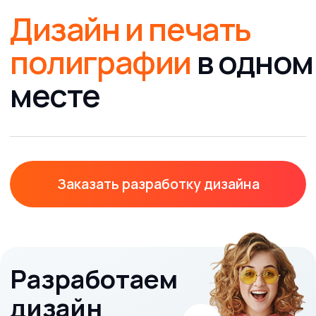
мы всегда рады вам помочь
8 (4012) 757-537
График работы Пн-Пт 09:00 - 18:00
info@klyaksa39.ru
График работы:
Пн-Пт 09:00 - 18:00
Написать директору
Услуги
О компании