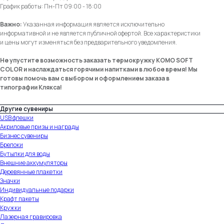
График работы: Пн-Пт 09:00 - 18:00
Важно:
Указанная информация является исключительно
информативной и не является публичной офертой. Все характеристики
и цены могут изменяться без предварительного уведомления.
Не упустите возможность заказать термокружку KOMO SOFT
COLOR и наслаждаться горячими напитками в любое время! Мы
готовы помочь вам с выбором и оформлением заказа в
типографии Клякса!
Другие сувениры
USB флешки
Акриловые призы и награды
Бизнес сувениры
Брелоки
Бутылки для воды
Внешние аккумуляторы
Деревянные плакетки
Значки
Индивидуальные подарки
Крафт пакеты
Кружки
удобно
Лазерная гравировка