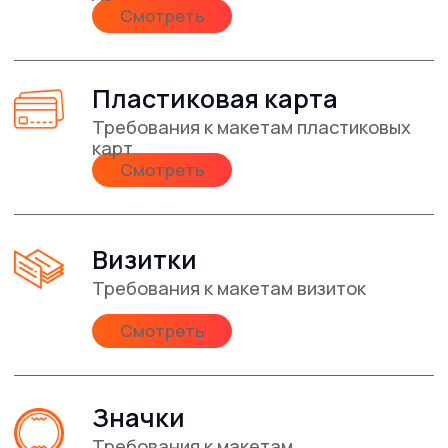
СУВЕНИРНОЙ ПРОДУКЦИИ
ПОЛИГРАФИИ
НАРУЖНОЙ РЕКЛАМЫ
Напечатаем тираж
на профессиональном
оборудовании от мировых
брендов
Предоставим скидки
постоянным клиентам от
5% на каждый заказ
Гарантия качества
используем новейшее
оборудование для печати и