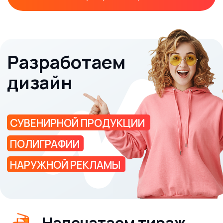
Написать директору
Услуги
О компании
Цифровая печать
Сувениры
Печать на текстиле
Широкоформатная печать
Наши работы
Блог
Контакты
Клиентам
Требования к макетам