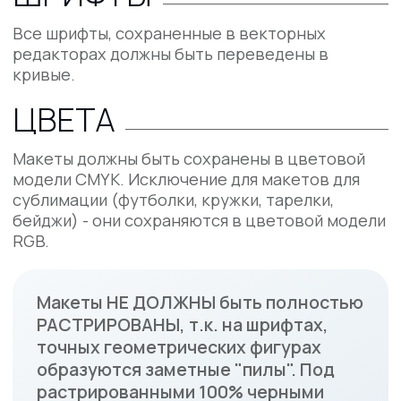
РАСТРИРОВАНЫ, т.к. на шрифтах,
точных геометрических фигурах
образуются заметные "пилы". Под
растрированными 100% черными
шрифтами образуется выворотка.
Это может привести к браку.
Буклеты
Требования к макетам буклетов
Смотреть
Календарь - 3 блока
Требования к макетам календарей
Смотреть
Календарь - 3 блока 335
Требования к макетам календарей
Смотреть