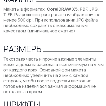
РАЗМЕРЫ
Текстовая часть и прочие важные элементы
макета должны располагаться минимум на 4 мм
от каждого края. Основной фон макета
необходимо увеличить на 2 мм с каждой
стороны, чтобы после подрезки листов на
готовые изделия вся важная информация не
осталась за краем.
ШРИФТЫ
Все шрифты, сохраненные в векторных
редакторах должны быть переведены в
кривые.
ЦВЕТА
Макеты должны быть сохранены в цветовой
модели CMYK. Исключение для макетов для
сублимации (футболки, кружки, тарелки,
бейджи) - они сохраняются в цветовой модели
RGB.
Макеты НЕ ДОЛЖНЫ быть полностью