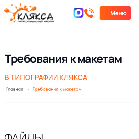
Меню
Меню
Требования к макетам
В ТИПОГРАФИИ КЛЯКСА
Главная
→
Требования к макетам
ФАЙЛЫ
Макеты в форматах:
CorelDRAW X5, PDF, JPG,
TIFF.
Разрешение растрового изображения не
менее 300 dpi. При использовании JPG файла
необходимо сохранять с максимальным
качеством (минимальное сжатие)