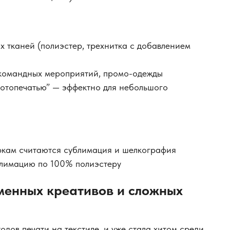
х тканей (полиэстер, трехнитка с добавлением
 командных мероприятий, промо-одежды
фотопечатью” — эффектно для небольшого
кам считаются сублимация и шелкография
блимацию по 100% полиэстеру
менных креативов и сложных
тодов печати на текстиле, и уже стала хитом среди