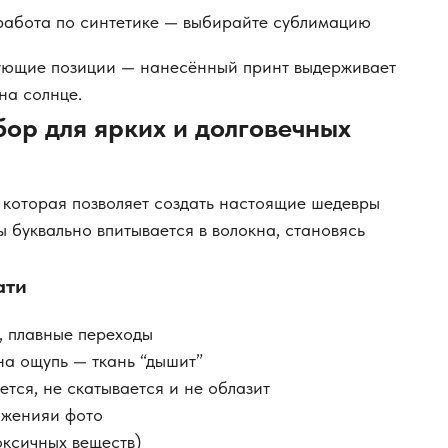
 работа по синтетике — выбирайте сублимацию
ующие позиции — нанесённый принт выдерживает
на солнце.
ор для ярких и долговечных
 которая позволяет создать настоящие шедевры
ы буквально впитывается в волокна, становясь
ати
, плавные переходы
на ощупь — ткань “дышит”
ется, не скатывается и не облазит
аженияи фото
оксичных веществ)