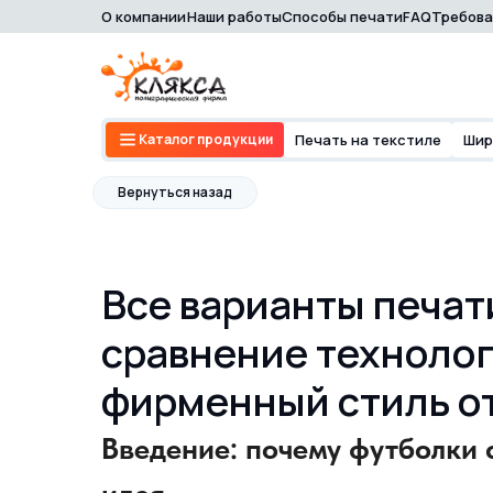
О компании
Наши работы
Способы печати
FAQ
Требова
Каталог продукции
Печать на текстиле
Шир
Вернуться назад
Все варианты печат
сравнение технолог
фирменный стиль о
Введение: почему футболки 