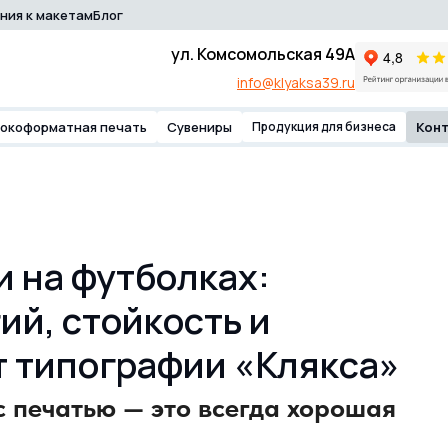
ния к макетам
Блог
ул. Комсомольская 49А
info@klyaksa39.ru
окоформатная печать
Сувениры
Продукция для бизнеса
Кон
и на футболках:
ий, стойкость и
т типографии «Клякса»
с печатью — это всегда хорошая