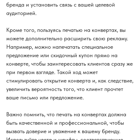
Дизайн и печать
бренда и установить связь с вашей целевой
аудиторией.
полиграфии
в одном
месте
Кроме того, пользуясь печатью на конвертах, вы
можете дополнительно расширить свою рекламу.
Например, можно напечатать специальное
предложение или скидочный купон прямо на
Заказать разработку дизайна
конверте, чтобы заинтересовать клиентов сразу же
при первом взгляде. Такой ход может
стимулировать открытие конверта и, как следствие,
Разработаем
увеличить вероятность того, что клиент прочтет
дизайн
ваше письмо или предложение.
Важно помнить, что печать на конвертах должна
СУВЕНИРНОЙ ПРОДУКЦИИ
быть качественной и профессиональной, чтобы
ПОЛИГРАФИИ
вызвать доверие и уважение к вашему бренду.
НАРУЖНОЙ РЕКЛАМЫ
Используйте цвета и шрифты, соответствующие