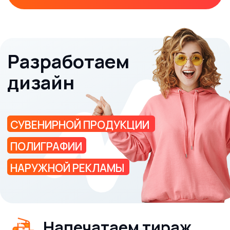
Цифровая печать
Сувениры
Печать на текстиле
Широкоформатная печать
Наши работы
Блог
Контакты
Клиентам
Требования к макетам
Политика конфиденциальности
Реквизиты
Печать на текстиле
Способы печати