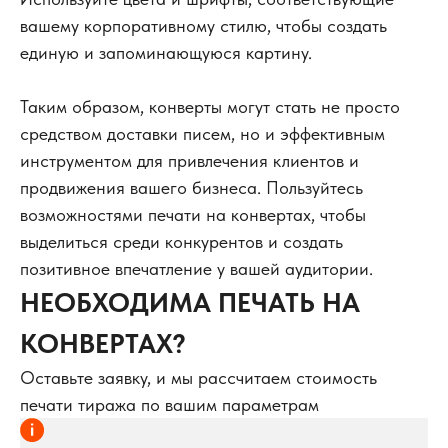
вашему корпоративному стилю, чтобы создать
единую и запоминающуюся картину.
Напечатаем тираж
на профессиональном
Таким образом, конверты могут стать не просто
оборудовании от мировых
брендов
средством доставки писем, но и эффективным
Предоставим скидки
инструментом для привлечения клиентов и
продвижения вашего бизнеса. Пользуйтесь
постоянным клиентам от
5% на каждый заказ
возможностями печати на конвертах, чтобы
выделиться среди конкурентов и создать
Гарантия качества
позитивное впечатление у вашей аудитории.
используем новейшее
НЕОБХОДИМА ПЕЧАТЬ НА
оборудование для печати и
постпечатной обработки
КОНВЕРТАХ?
Оставьте заявку, и мы рассчитаем стоимость
контакты
печати тиража по вашим параметрам
Cвязаться с нами