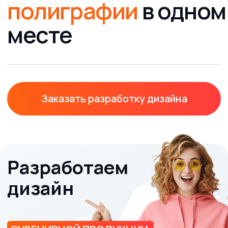
Способы печати
ВАЖНО!
Сайт носит исключительно информационный
характер и никакая информация, опубликованная на
нём, ни при каких условиях не является публичной
офертой, определяемой положениями пункта 2 статьи
437 Гражданского кодекса Российской Федерации. Все
указанные характеристики и цены могут быть изменены
без предварительного уведомления.