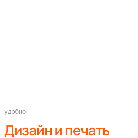
Услуги
О компании
Цифровая печать
Сувениры
Печать на текстиле
Широкоформатная печать
Наши работы
Блог
Контакты
Клиентам
Требования к макетам
Политика конфиденциальности
Реквизиты
Печать на текстиле