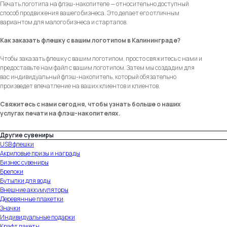
Печать логотипа на флэш-накопителе — относительно доступный
способ продвижения вашего бизнеса. Это делает его отличным
вариантом для малого бизнеса и стартапов.
Как заказать флешку с вашим логотипом в Калининграде?
Чтобы заказать флешку с вашим логотипом, просто свяжитесь с нами и
предоставьте нам файл с вашим логотипом. Затем мы создадим для
вас индивидуальный флэш-накопитель, который обязательно
произведет впечатление на ваших клиентов и клиентов.
Свяжитесь с нами сегодня, чтобы узнать больше о наших
услугах печати на флэш-накопителях.
Другие сувениры
USB флешки
Акриловые призы и награды
Бизнес сувениры
Брелоки
Бутылки для воды
Внешние аккумуляторы
Деревянные плакетки
Значки
Индивидуальные подарки
Крафт пакеты