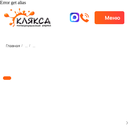
Error get alias
Меню
Меню
Главная
...
...
/
/