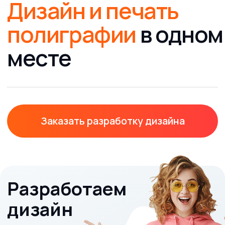
контакты
Cвязаться с нами
мы всегда рады вам помочь
8 (4012) 757-537
График работы Пн-Пт 09:00 - 18:00
info@klyaksa39.ru
График работы:
Пн-Пт 09:00 - 18:00
Написать директору