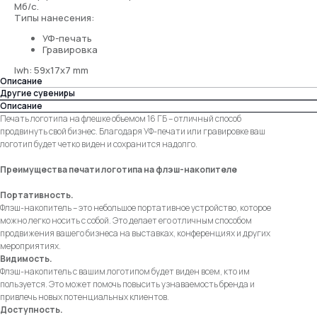
Мб/с.
Типы нанесения:
УФ-печать
Гравировка
lwh: 59x17x7 mm
Описание
Другие сувениры
Описание
Печать логотипа на флешке объемом 16 ГБ – отличный способ
продвинуть свой бизнес. Благодаря УФ-печати или гравировке ваш
логотип будет четко виден и сохранится надолго.
Преимущества печати логотипа на флэш-накопителе
Портативность.
Флэш-накопитель – это небольшое портативное устройство, которое
можно легко носить с собой. Это делает его отличным способом
продвижения вашего бизнеса на выставках, конференциях и других
мероприятиях.
Видимость.
Флэш-накопитель с вашим логотипом будет виден всем, кто им
пользуется. Это может помочь повысить узнаваемость бренда и
привлечь новых потенциальных клиентов.
Доступность.