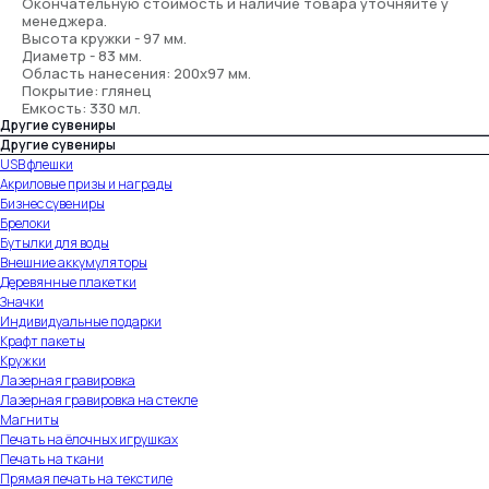
Окончательную стоимость и наличие товара уточняйте у
менеджера.
Высота кружки - 97 мм.
Диаметр - 83 мм.
Область нанесения: 200х97 мм.
Покрытие: глянец
Емкость: 330 мл.
Другие сувениры
Другие сувениры
USB флешки
Акриловые призы и награды
Бизнес сувениры
Брелоки
Бутылки для воды
Внешние аккумуляторы
Деревянные плакетки
Значки
Индивидуальные подарки
Крафт пакеты
Кружки
Лазерная гравировка
Лазерная гравировка на стекле
Магниты
Печать на ёлочных игрушках
Печать на ткани
Прямая печать на текстиле