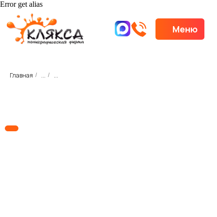
Error get alias
Меню
Меню
Главная
...
...
/
/