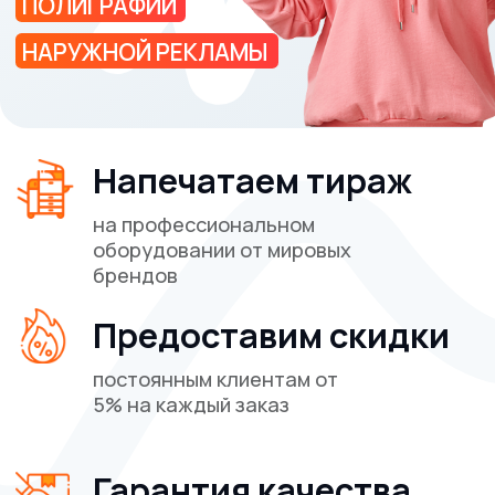
О компании
Цифровая печать
Сувениры
Печать на текстиле
Широкоформатная печать
Наши работы
Блог
Контакты
Клиентам
Требования к макетам
Политика конфиденциальности
Реквизиты
Печать на текстиле
Способы печати