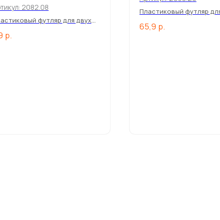
тикул:
2082.08
Пластиковый футляр дл
ручки.
астиковый футляр для двух
65,9
р.
чек.
9
р.