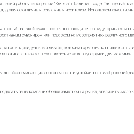
равлений работы типографии “Клякса” в Калининграде. Глянцевый пла
д, делая ее отличным рекламным носителем. Используем качественну
чатанный на такой ручке, постоянно находится на виду, привлекая в
поративным сувениром или подарком на мероприятиях различного ма
ля вас индивидуальный дизайн, который гармонично впишется в стил
логотипа, а также его расположение на корпусе ручки для максимал
алы, обеспечивающие долговечность и устойчивость изображений да
 сделать вашу компанию более заметной на рынке, увеличить число к