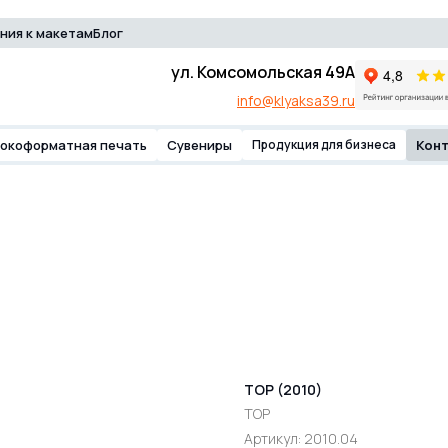
ния к макетам
Блог
 компании
Продукция для бизнеса
Контакты
info
ул. Комсомольская 49А
info@klyaksa39.ru
окоформатная печать
Сувениры
Продукция для бизнеса
Кон
TOP (2010)
ТОР
Артикул:
2010.04