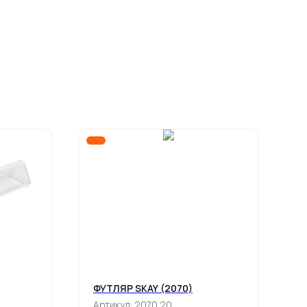
ФУТЛЯР SKAY (2070)
Ч
(
Артикул:
2070.20