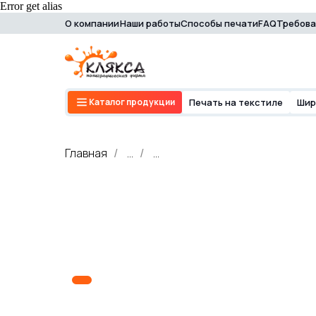
Error get alias
О компании
Наши работы
Способы печати
FAQ
Требова
Каталог продукции
О
Каталог продукции
Печать на текстиле
Шир
Главная
...
...
/
/