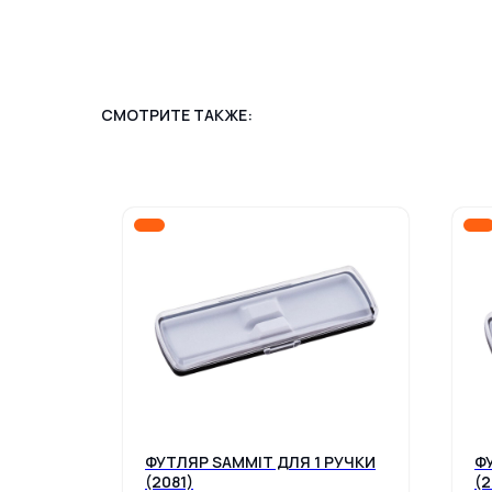
СМОТРИТЕ ТАКЖЕ:
RTON
ФУТЛЯР SAMMIT ДЛЯ 1 РУЧКИ
Ф
(2081)
(2