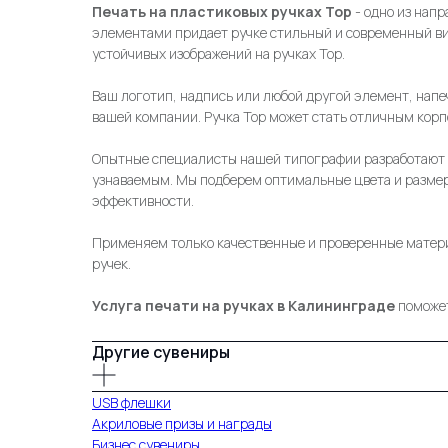
Печать на пластиковых ручках Top
- одно из нап
элементами придает ручке стильный и современный ви
устойчивых изображений на ручках Top.
Ваш логотип, надпись или любой другой элемент, напе
вашей компании. Ручка Top может стать отличным кор
Опытные специалисты нашей типографии разработают д
узнаваемым. Мы подберем оптимальные цвета и размер 
эффективности.
Применяем только качественные и проверенные матери
ручек.
Услуга печати на ручках в Калининграде
поможет
Другие сувениры
USB флешки
Акриловые призы и награды
Бизнес сувениры