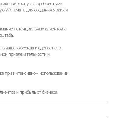
стиковый корпус с серебристыми
ю УФ-печать для создания ярких и
нимание потенциальных клиентов к
сштаба.
ь вашего бренда и сделает его
ьной привлекательности и
же при интенсивном использовании
лиентов и прибыль от бизнеса.