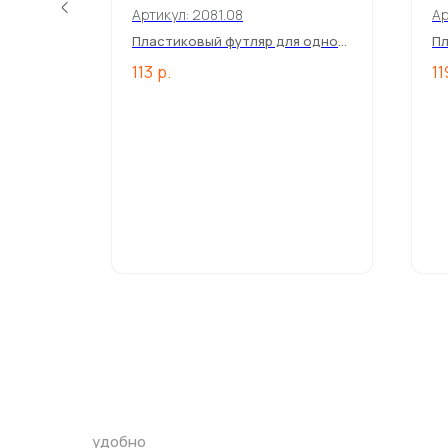
Артикул:
2081.08
Ар
ного
Пластиковый футляр для одной
Пл
ручки
ру
113
р.
11
удобно