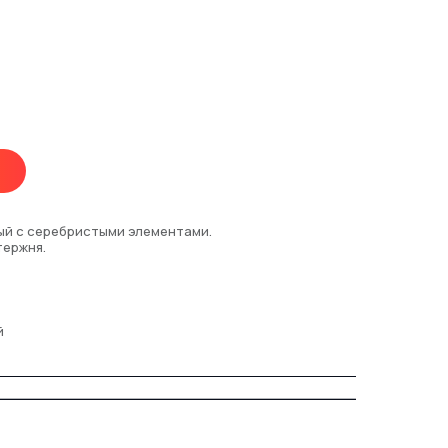
ый с серебристыми элементами.
тержня.
й