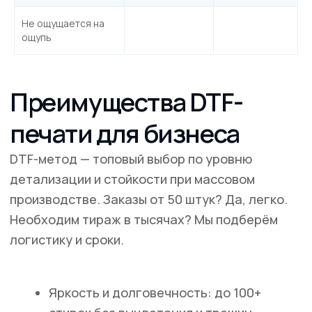
готово?”
Почему выбирают нас
Не ощущается на
Мы предлагаем множество идей для
ощупь
принтов и логотипов, которые могут
заинтересовать вас и вашего ребенка:
Персонажи из любимых
мультфильмов:
Напечатайте
изображение любимого героя вашего
ребенка.
Уникальные надписи:
Креативные
фразы и слоганы, отражающие характер
вашего малыша.
Семейная тематика:
Футболки,
которые объединяют семью —
например, с одинаковыми принтами для
всех членов семьи.
Логотипы команд или кружков:
Для
детей, занимающихся спортом или
творчеством, футболки с логотипами