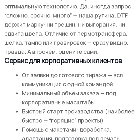
info@klyaksa39.ru
График работы:
Пн-Пт 09:00 - 18:00
Написать директору
Услуги
О компании
Цифровая печать
Сувениры
Печать на текстиле
Широкоформатная печать
Наши работы
Блог
Контакты