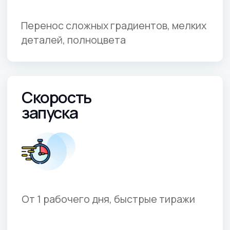
и доставка
Индивидуальная доставка — по всей
России. Скидки для постоянных
и крупных заказчиков.
Технология DTF:
конкурентные
преимущества для B2B
Что объединяет мерч корпорации, промо-
одежду, сувениры партнёрам?
Брендированный текстиль всегда работает
“на вас”. DTF-печать на текстиле в