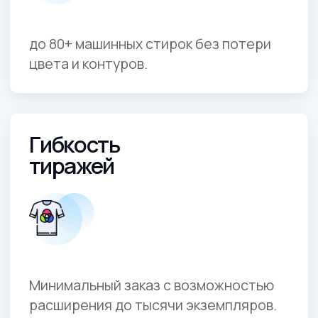
От 1 дня на подготовку макетов —
своевременные корпоративные
поставки.
Персональный
менеджер
Ведёт проект под ключ и всегда
на связи по вопросам брендирования.
о технологии
Виды продукции