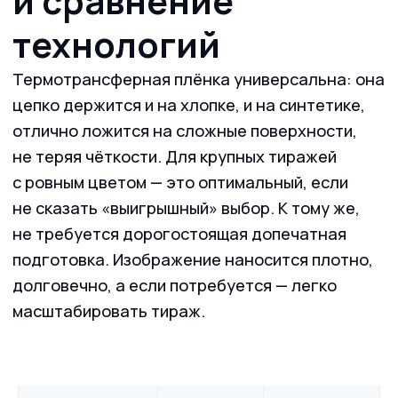
Возможно, вас также заинтересует наша
DTF-
печать на текстиле
с фотореалистичной
детализацией макетов. Пора обсудить ваш
проект — опытный менеджер
проконсультирует, предложит образцы,
подберёт оптимальное технологическое
решение для вашего бренда.
Все способы печати
в типографии
"Клякса"