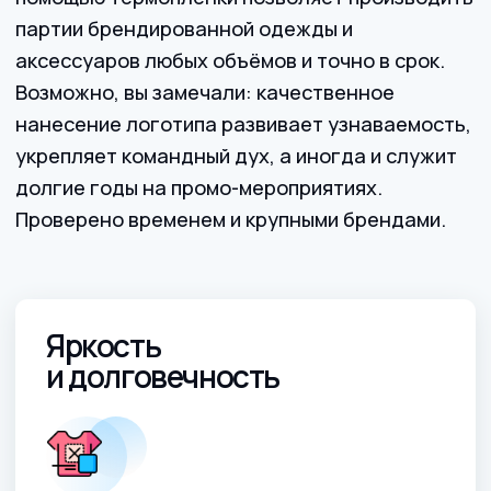
Гибкость
тиражей
Минимальный заказ с возможностью
расширения до тысячи экземпляров.
Быстрый запуск
производства