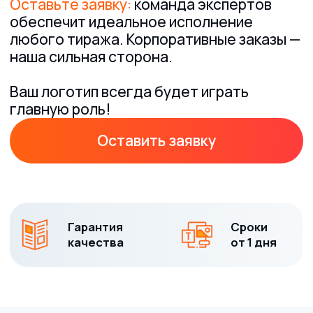
Оставить заявку
Гарантия
Сроки
качества
от 1 дня
Современные
решения
для
корпоративного
брендинга:
качественно,
быстро, надолго
Продуманный фирменный текстиль — один из
самых эффективных инструментов поддержки