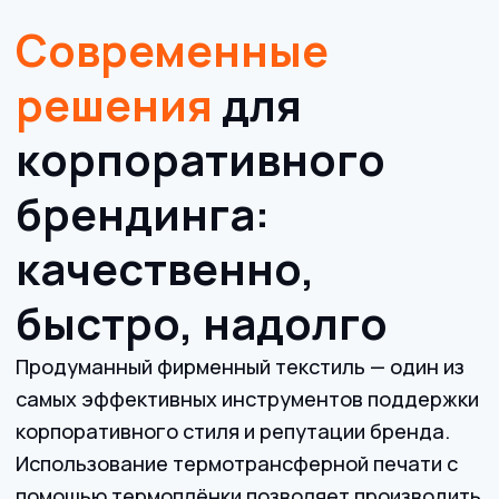
корпоративного стиля и репутации бренда.
Использование термотрансферной печати с
помощью термоплёнки позволяет производить
партии брендированной одежды и
аксессуаров любых объёмов и точно в срок.
Возможно, вы замечали: качественное
нанесение логотипа развивает узнаваемость,
укрепляет командный дух, а иногда и служит
долгие годы на промо-мероприятиях.
Проверено временем и крупными брендами.
Яркость
и долговечность
до 80+ машинных стирок без потери
цвета и контуров.