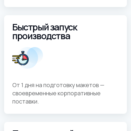
и ассортимент
идеальное решение для
брендирования
Футболки, поло и толстовки
(разнообразие тканей, от базовых до
премиум).
Кепки, бейсболки, шапки
(актуально
для промо и корпоративных
мероприятий).
Сумки, рюкзаки, шопперы
(практичные
решения под каждый стиль бренда).
Спортивная и рабочая форма, текстиль
для ивентов.
Каждая позиция поддерживает
индивидуальное брендирование:
нанесём как
лаконичные лого, так и сложные графические