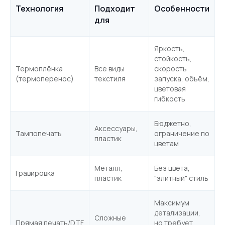
Технология
Подходит
Особенности
для
Яркость,
Прямая печать DTG
DTF-печать
стойкость,
на текстиле
на текстиле
Термоплёнка
Все виды
скорость
Применяется для нанесения
Для печати ярких изображений
(термоперенос)
текстиля
запуска, объём,
изображений на футболки
на любом виде ткани и других
цветовая
и другой текстиль.
материалах.
гибкость
Бюджетно,
Аксессуары,
Тампопечать
ограничение по
Подробнее
Подробнее
пластик
цветам
Металл,
Без цвета,
Гравировка
пластик
"элитный" стиль
контакты
Cвязаться с нами
Максимум
детализации,
Сложные
Прямая печать/DTF
но требует
мы всегда рады вам помочь