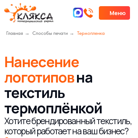
Меню
Меню
Главная
→
Способы печати
→
Термопленка
Нанесение
логотипов
на
текстиль
термоплёнкой
Хотите брендированный текстиль,
который работает на ваш бизнес?
Оставьте заявку:
команда экспертов
обеспечит идеальное исполнение
любого тиража. Корпоративные заказы —
наша сильная сторона.
Ваш логотип всегда будет играть
главную роль!