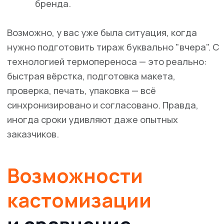
Гарантия — на весь тираж, всегда.
Даже если вы заказываете внушительный
объём, процесс остаётся максимально
простым для клиента: заявка, подбор
вариантов, проверка макета, согласование.
Остальное — нашими руками.
Честно говоря, именно такой формат работы
позволяет нам поддерживать стабильные
отношения с крупнейшими компаниями и вести
клиентов “под ключ” — от идеи до реализации
тиража.
Почему выбирают нашу типографию
Собственное сертифицированное
производство ✔️
Гарантия точного совпадения
фирменных цветов и стандартов ✔️
Отзывы B2B-заказчиков ✔️
Удобный сервис от заявки до доставки
✔️