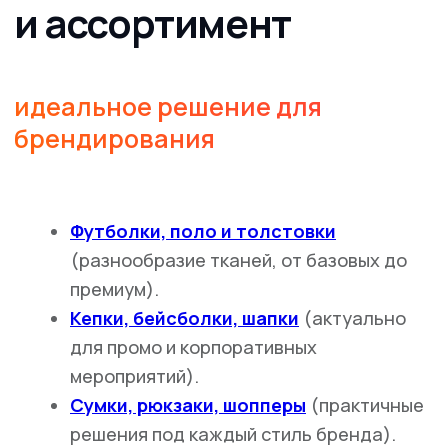
оформление для любого типа событий.
Сувенирная продукция
— сувениры,
бейджи, аксессуары с символикой
бренда.
Возможно, у вас уже была ситуация, когда
нужно подготовить тираж буквально "вчера". С
технологией термопереноса — это реально:
быстрая вёрстка, подготовка макета,
проверка, печать, упаковка — всё
синхронизировано и согласовано. Правда,
иногда сроки удивляют даже опытных
заказчиков.
Возможности
кастомизации
и сравнение
технологий
Термотрансферная плёнка универсальна: она