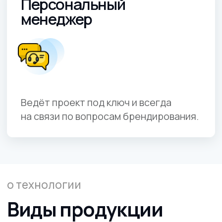
элементы. Цвета — любые, в том числе
металлик, неон, флок или матовая фактура под
фирменный стандарт. На практике именно
комбинация "логотип + эффектная
поверхность" чаще всего становится
“магнитом” для внимания клиентов или
участников событий.
Брендирование под ваши бизнес-задачи
Универсальные сценарии использования
Подарки и мерч для партнёров
—
лимитированные коллекции с
эксклюзивным принтом под событие.
Корпоративная одежда сотрудников
—
формирование единого визуального
кода для всех подразделений и
франшиз.
Промоакции, выставки, массовые
проекты
— стойкое и привлекательное