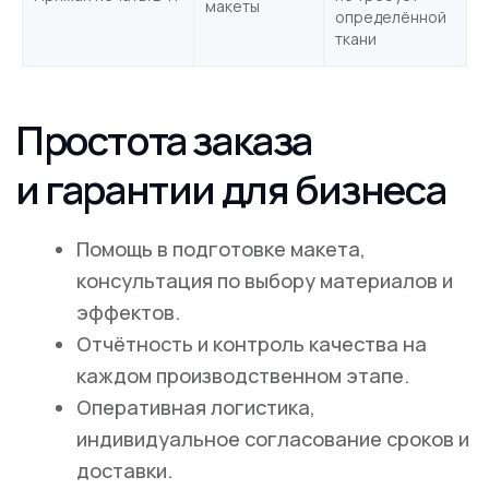
макеты
определённой
ткани
8 (4012) 757-537
График работы Пн-Пт 09:00 - 18:00
info@klyaksa39.ru
График работы:
Пн-Пт 09:00 - 18:00
Написать директору
Услуги
О компании
Цифровая печать