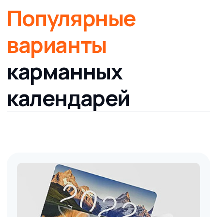
Карманный календарь.
Ламинация + скругление
150 шт
цена по запросу
Заказать