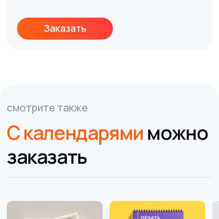
Разработаем
дизайн
СУВЕНИРНОЙ ПРОДУКЦИИ
ПОЛИГРАФИИ
НАРУЖНОЙ РЕКЛАМЫ
Напечатаем тираж
на профессиональном
оборудовании от мировых
брендов
Предоставим скидки
постоянным клиентам от
5% на каждый заказ