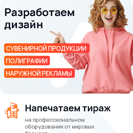
карманные календари долго радовали своим
внешним видом и были защищены от
загрязнений и механических повреждений, мы
предлагаем два вида ламинации: глянцевую и
матовую. Глянцевая ламинация придаст
вашему продукту яркости и блеска, а матовая
добавит элегантности и защищённости от
бликов.
3. Скругление углов:
Для придания карманным
календарям стильного и аккуратного вида, вы
можете выбрать скругленные углы. Это не
только улучшает эстетику изделия, но и делает
его более удобным в использовании. Если вам
больше нравятся традиционные формы, мы
также можем выполнить печать без скругления
углов – на ваше усмотрение!
Как заказать карманные календари?
Заказать печать карманных календарей
просто! Вам нужно лишь предоставить нам
свой макет или идеи для дизайна, а мы
позаботимся о всём остальном. Наша команда
профессионалов готова помочь вам на каждом