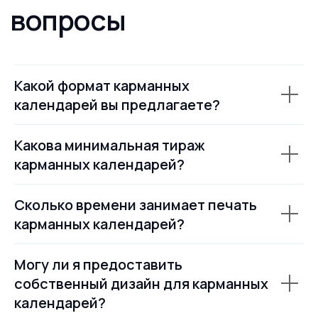
Требования для печати
календарей
Напечатаем полиграфию по вашему
Какой формат карманных
готовому макету или разработаем
дизайн с нуля.
календарей вы предлагаете?
Перед отправкой файлов в печать
проверьте, что макет соответствует
техническим требованиям.
Какова минимальная тираж
карманных календарей?
Шрифты
Форматы
Цветовая
файлов
модель
Сколько времени занимает печать
карманных календарей?
CMYK
(Coated
переведены
PDF, PSD,
FOGRA39)
в кривые
TIFF, PNG
Могу ли я предоставить
собственный дизайн для карманных
Нужна помощь
календарей?