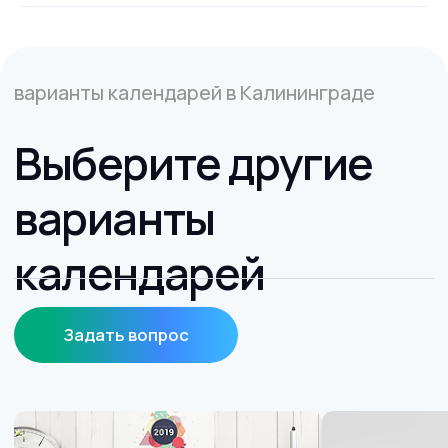
Смотреть все технические
требования к печати
только самое лучшее
Какую бумагу
мы
используем для
печати?
Мы осуществляем
печать
всей
полиграфической продукции
на высококачественной бумаге
.
От матовой до фактурной
дизайнерской.
В нашей типографии вы всегда можете
выбрать бумагу для визиток, листовок,