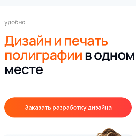
карманных
календарей от
типографии Клякса
Ищете способ создать оригинальный и
практичный сувенир для клиентов или
партнеров? Печать карманных календарей –
отличный выбор! В типографии Клякса мы
предлагаем услуги по печати карманных
календарей любого тиража, что позволяет вам
легко реализовать свои творческие идеи и
адаптировать их под любые потребности.
Преимущества карманных календарей
1. Любой тираж:
Независимо от того, нужно ли
вам всего 50 календарей или несколько тысяч
– мы готовы удовлетворить ваш запрос. Наша
типография обеспечивает гибкий подход к
каждому заказу, позволяя вам получать именно
то количество, которое вам необходимо.
2. Ламинация на выбор:
Чтобы ваши