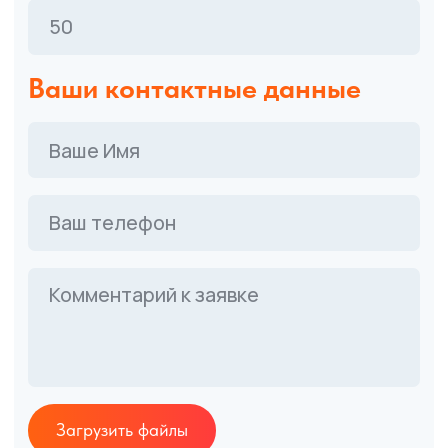
Выполним заказ
точно в срок
Популярные
варианты
карманных
календарей