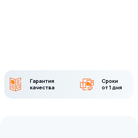
Рассчитать
стоимость печати
карманных
календарей
оперативно рассчитаем стоимость печати
,
а также расскажем про сроки выполнения
заказа и условия доставки
Срочный заказ
Написать
в MAX