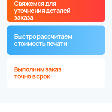
Карманный календарь.
Матовая ламинация
200 шт
цена по запросу
Заказать