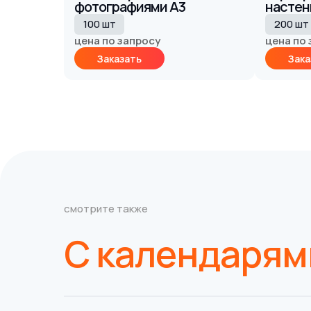
фотографиями А3
настен
100 шт
200 шт
цена по запросу
цена по
Заказать
Зака
смотрите также
С календаря