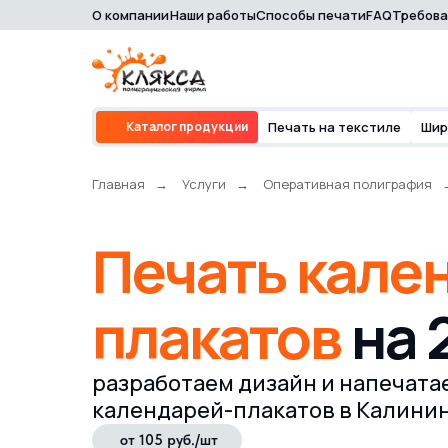
О компании
Наши работы
Способы печати
FAQ
Требова
Каталог продукции
О
Каталог продукции
Печать на текстиле
Шир
Главная
→
Услуги
→
Оперативная полиграфия
Печать кале
плакатов
на 
разработаем дизайн и напечата
календарей-плакатов в Калини
от 105 руб./шт