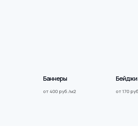
Баннеры
Бейджи
от 400 руб./м2
от 170 ру