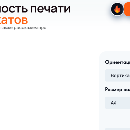
ость печати
катов
а также расскажем про
Ориентац
Размер ка