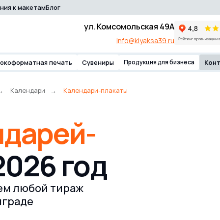
ния к макетам
Блог
 компании
Продукция для бизнеса
Контакты
info
ул. Комсомольская 49А
info@klyaksa39.ru
окоформатная печать
Сувениры
Продукция для бизнеса
Кон
→
Календари
→
Календари-плакаты
ндарей-
2026 год
ем любой тираж
нграде