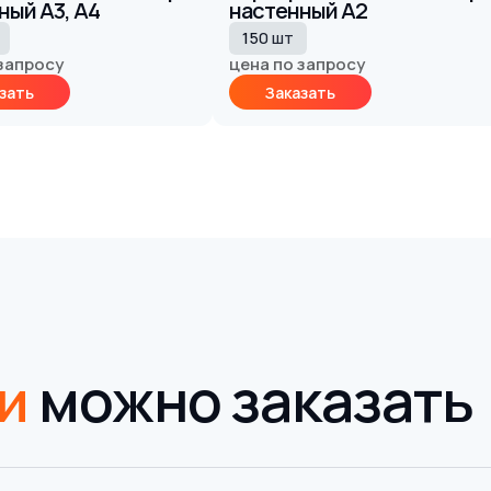
ный А3, А4
настенный А2
150 шт
 запросу
цена по запросу
зать
Заказать
ми
можно заказать