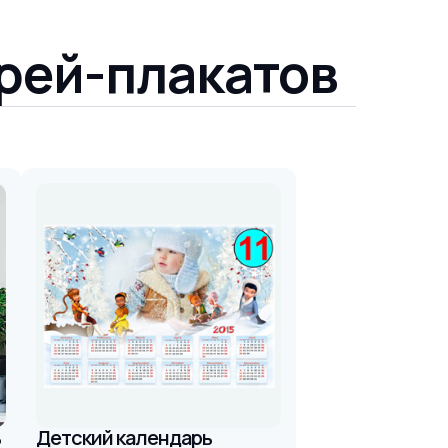
рей-плакатов
ь
Детский календарь